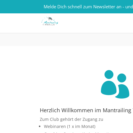
0157 - 82184848
kontakt@mantrailing-trainer-
Melde Dich schnell zum Newsletter an - und

Herzlich Willkommen im Mantrailing 
Zum Club gehört der Zugang zu
Webinaren (1 x im Monat)