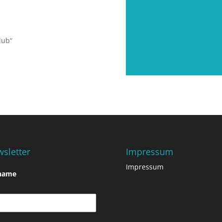
lub“
sletter
Impressum
Impressum
name