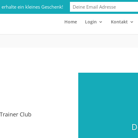
club.de
 erhalte ein kleines Geschenk!
Home
Login
Kontakt
Trainer Club
D