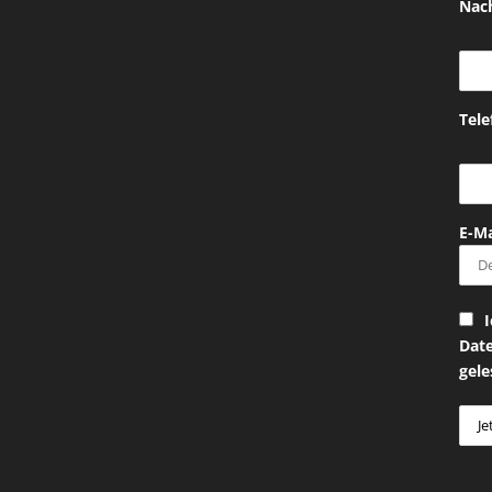
Nac
Tel
E-Ma
I
Dat
gele