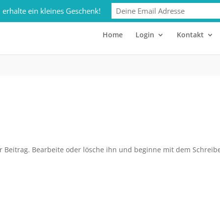
club.de
 erhalte ein kleines Geschenk!
Home
Login
Kontakt
r Beitrag. Bearbeite oder lösche ihn und beginne mit dem Schreib