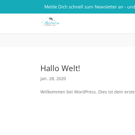
0157 - 82184848
kontakt@mantrailing-trainer-
Melde Dich schnell zum Newsletter an - und
Hallo Welt!
Jan. 28, 2020
Willkommen bei WordPress. Dies ist dein erste