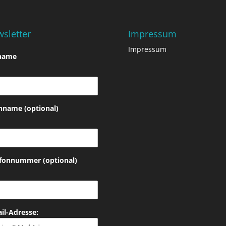
sletter
Impressum
Impressum
name
hname (optional)
efonnummer (optional)
il-Adresse: